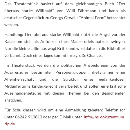
Das Theaterstück basiert auf dem gleichnamigen Buch "Der
überaus starke Willibald" von Willi Fährmann und kann als
deutsches Gegenstück zu Georgs Orwells "Animal Farm" betrachtet
werden.
Handlung: Der überaus starke Willibald nutzt die Angst vor der
Katze um sich als Anführer eines Mäuserudels aufzuschwingen.
Nur die kleine Lillimaus wagt Kritik und wird dafür in die Bibliothek
verbannt. Doch eines Tages kommt ihre große Chance...
Im Theaterstück werden die politischen Anspielungen von der
Ausgrenzung bestimmter Personengruppen, dieTyrannei einer
Alleinherrschaft und die Struktur eines gedankenlosen
Mitläufertums kindergerecht verarbeitet und sollen eine kritische
Auseinandersetzung mit diesen Themen bei den Besuchenden
anstoßen.
Für Schulklassen wird um eine Anmeldung gebeten: Telefonisch
unter 06242-910810 oder per E-Mail unter
info@ns-dokuzentrum-
rlp.de