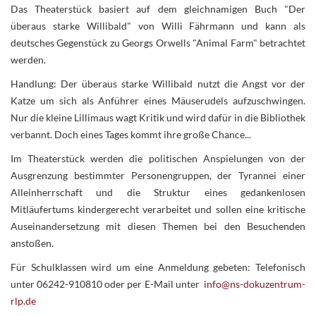
Das Theaterstück basiert auf dem gleichnamigen Buch "Der
überaus starke Willibald" von Willi Fährmann und kann als
deutsches Gegenstück zu Georgs Orwells "Animal Farm" betrachtet
werden.
Handlung: Der überaus starke Willibald nutzt die Angst vor der
Katze um sich als Anführer eines Mäuserudels aufzuschwingen.
Nur die kleine Lillimaus wagt Kritik und wird dafür in die Bibliothek
verbannt. Doch eines Tages kommt ihre große Chance...
Im Theaterstück werden die politischen Anspielungen von der
Ausgrenzung bestimmter Personengruppen, der Tyrannei einer
Alleinherrschaft und die Struktur eines gedankenlosen
Mitläufertums kindergerecht verarbeitet und sollen eine kritische
Auseinandersetzung mit diesen Themen bei den Besuchenden
anstoßen.
Für Schulklassen wird um eine Anmeldung gebeten: Telefonisch
unter 06242-910810 oder per E-Mail unter
info@ns-dokuzentrum-
rlp.de