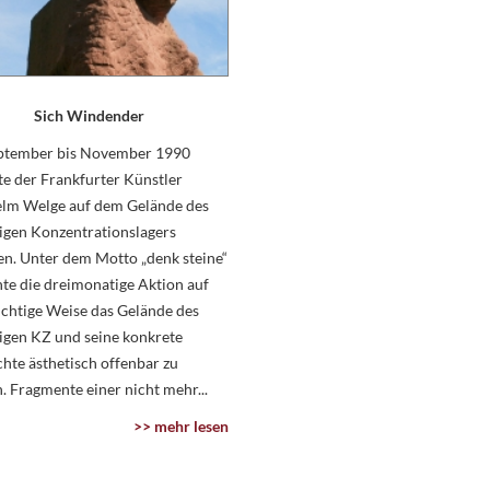
Sich Windender
ptember bis November 1990
te der Frankfurter Künstler
elm Welge auf dem Gelände des
gen Konzentrati­onslagers
n. Unter dem Motto „denk steine“
te die dreimonatige Aktion auf
ichtige Weise das Gelände des
igen KZ und seine konkrete
hte ästhetisch offenbar zu
 Fragmente einer nicht mehr...
>> mehr lesen