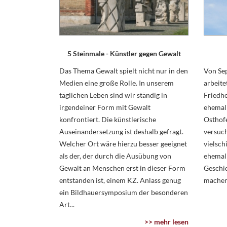
5 Steinmale - Künstler gegen Gewalt
Das Thema Gewalt spielt nicht nur in den
Von Se
Medien eine große Rolle. In unserem
arbeite
täglichen Leben sind wir ständig in
Friedh
irgendeiner Form mit Gewalt
ehemali
konfrontiert. Die künstlerische
Osthofe
Auseinandersetzung ist deshalb gefragt.
versuch
Welcher Ort wäre hierzu besser geeignet
vielsch
als der, der durch die Ausübung von
ehemal
Gewalt an Menschen erst in dieser Form
Geschic
entstanden ist, einem KZ. Anlass genug
machen.
ein Bildhauersymposium der besonderen
Art...
>> mehr lesen