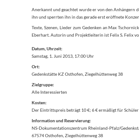
Anerkannt und geachtet wurde er von den Anhängern der 
ihn und sperrten ihn in das gerade erst eröffnete Konzen
Texte, Szenen, Lieder zum Gedenken an Max Tschorni
Eberhart. Autorin und Projektleiterin ist Felix S. Feli
Datum, Uhrzeit:
Samstag, 1. Juni 2013, 17:00 Uhr
Ort:
Gedenkstätte KZ Osthofen, Ziegelhüttenweg 38
Zielgruppe:
Alle Interessierten
Kosten:
Der Eintrittspreis beträgt 10 €; 6 € ermäßigt für Schü
Information und Reservierung:
NS-Dokumentationszentrum Rheinland-Pfalz/Gedenkst
67574 Osthofen, Ziegelhüttenweg 38