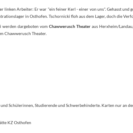
linken Arbeiter: Er war "ein feiner Kerl - einer von uns". Gehasst und g
trationslager in Osthofen. Tschornicki floh aus dem Lager, doch die Verfol
cki werden dargeboten vom
Chawwerusch Theater
aus Herxheim/Landau, 
x vom Chawwerusch Theater.
ler und Schülerinnen, Studierende und Schwerbehinderte. Karten nur an de
ätte KZ Osthofen