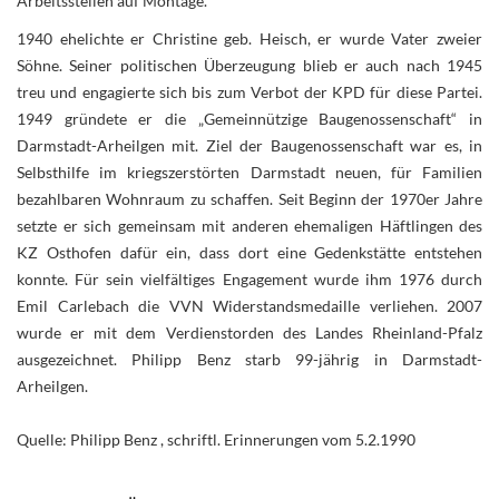
Arbeitsstellen auf Montage.
1940 ehelichte er Christine geb. Heisch, er wurde Vater zweier
Söhne. Seiner politischen Überzeugung blieb er auch nach 1945
treu und engagierte sich bis zum Verbot der KPD für diese Partei.
1949 gründete er die „Gemeinnützige Baugenossenschaft“ in
Darmstadt-Arheilgen mit. Ziel der Baugenossenschaft war es, in
Selbsthilfe im kriegszerstörten Darmstadt neuen, für Familien
bezahlbaren Wohnraum zu schaffen. Seit Beginn der 1970er Jahre
setzte er sich gemeinsam mit anderen ehemaligen Häftlingen des
KZ Osthofen dafür ein, dass dort eine Gedenkstätte entstehen
konnte. Für sein vielfältiges Engagement wurde ihm 1976 durch
Emil Carlebach die VVN Widerstandsmedaille verliehen. 2007
wurde er mit dem Verdienstorden des Landes Rheinland-Pfalz
ausgezeichnet. Philipp Benz starb 99-jährig in Darmstadt-
Arheilgen.
Quelle: Philipp Benz , schriftl. Erinnerungen vom 5.2.1990