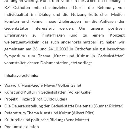
Anfang an wichtig, Kunst und Kultur in die Arbeit im ehemaligen
KZ Osthofen mit einzubeziehen. Durch die Betonung von
Individualität im Dialog und die Nutzung kultureller Medien
konnten und können neue Zielgruppen für die Anliegen der
Gedenkstätte interessiert werden. Um unsere positiven
Erfahrungen zu hinterfragen und zu einem Konzept
weiterzuentwickeln, das auch andernorts nutzbar ist, haben wir
gemeinsam am 23. und 24.10.2002 in Osthofen ein gut besuchtes
Symposium zum Thema „Kunst und Kultur in Gedenkstätten“
veranstaltet, dessen Dokumentation jetzt vorliegt.
Inhaltsverzeichnis:
Vorwort (Hans-Georg Meyer/ Volker Gallé)
Kunst und Kultur in Gedenkstätten (Volker Gallé)
Projekt Hinzert (Prof. Guido Ludes)
Die Dauerausstellung der Gedenkstätte Breitenau (Gunnar Richter)
Referat zum Thema Kunst und Kultur (Albert Pütz)
Kulturelle und politische Bildung (Arne Mutert)
Podiumsdiskussion